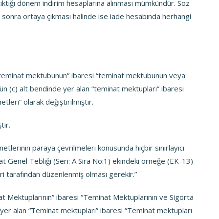
 çıktığı dönem indirim hesaplarına alınması mümkündür. Söz
an sonra ortaya çıkması halinde ise iade hesabında herhangi
n “teminat mektubunun” ibaresi “teminat mektubunun veya
mün (c) alt bendinde yer alan “teminat mektupları” ibaresi
leri” olarak değiştirilmiştir.
tir.
etlerinin paraya çevrilmeleri konusunda hiçbir sınırlayıcı
at Genel Tebliği (Seri: A Sıra No:1) ekindeki örneğe (EK-13)
eri tarafından düzenlenmiş olması gerekir.”
at Mektuplarının” ibaresi “Teminat Mektuplarının ve Sigorta
da yer alan “Teminat mektupları” ibaresi “Teminat mektupları