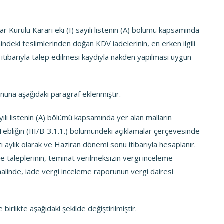
 Kurulu Kararı eki (I) sayılı listenin (A) bölümü kapsamında
ndeki teslimlerinden doğan KDV iadelerinin, en erken ilgili
i itibarıyla talep edilmesi kaydıyla nakden yapılması uygun
nuna aşağıdaki paragraf eklenmiştir.
yılı listenin (A) bölümü kapsamında yer alan malların
 Tebliğin (III/B-3.1.1.) bölümündeki açıklamalar çerçevesinde
ltı aylık olarak ve Haziran dönemi sonu itibarıyla hesaplanır.
 taleplerinin, teminat verilmeksizin vergi inceleme
halinde, iade vergi inceleme raporunun vergi dairesi
birlikte aşağıdaki şekilde değiştirilmiştir.