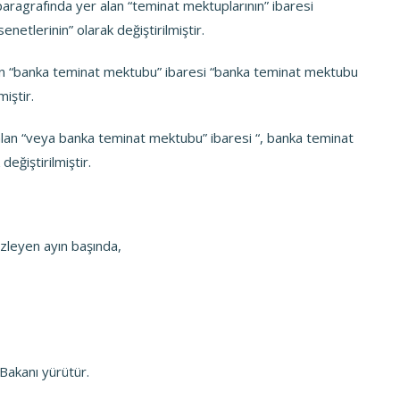
paragrafında yer alan “teminat mektuplarının” ibaresi
netlerinin” olarak değiştirilmiştir.
an “banka teminat mektubu” ibaresi “banka teminat mektubu
miştir.
alan “veya banka teminat mektubu” ibaresi “, banka teminat
eğiştirilmiştir.
izleyen ayın başında,
Bakanı yürütür.