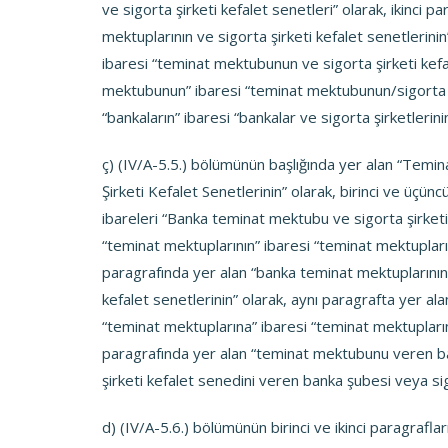
ve sigorta şirketi kefalet senetleri” olarak, ikinci 
mektuplarının ve sigorta şirketi kefalet senetlerin
ibaresi “teminat mektubunun ve sigorta şirketi kefa
mektubunun” ibaresi “teminat mektubunun/sigorta şi
“bankaların” ibaresi “bankalar ve sigorta şirketlerinin
ç) (IV/A-5.5.) bölümünün başlığında yer alan “Temin
Şirketi Kefalet Senetlerinin” olarak, birinci ve üçü
ibareleri “Banka teminat mektubu ve sigorta şirketi 
“teminat mektuplarının” ibaresi “teminat mektuplarını
paragrafında yer alan “banka teminat mektuplarının”
kefalet senetlerinin” olarak, aynı paragrafta yer alan
“teminat mektuplarına” ibaresi “teminat mektupların
paragrafında yer alan “teminat mektubunu veren b
şirketi kefalet senedini veren banka şubesi veya sigo
d) (IV/A-5.6.) bölümünün birinci ve ikinci paragraf