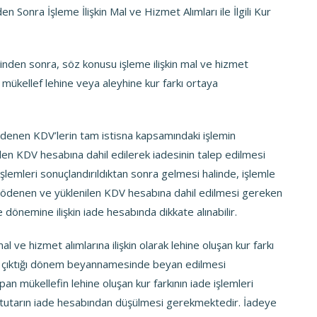
 Sonra İşleme İlişkin Mal ve Hizmet Alımları ile İlgili Kur
nden sonra, söz konusu işleme ilişkin mal ve hizmet
 mükellef lehine veya aleyhine kur farkı ortaya
 ödenen KDV’lerin tam istisna kapsamındaki işlemin
ilen KDV hesabına dahil edilerek iadesinin talep edilmesi
işlemleri sonuçlandırıldıktan sonra gelmesi halinde, işlemle
den ödenen ve yüklenilen KDV hesabına dahil edilmesi gereken
 dönemine ilişkin iade hesabında dikkate alınabilir.
 ve hizmet alımlarına ilişkin olarak lehine oluşan kur farkı
a çıktığı dönem beyannamesinde beyan edilmesi
n mükellefin lehine oluşan kur farkının iade işlemleri
 tutarın iade hesabından düşülmesi gerekmektedir. İadeye