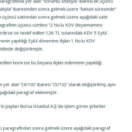
aragrafında yer alan “sorumlu sıfatıyla” ibaresi ile üçüncü
ıfatıyla” ibaresinden sonra gelmek üzere “kanuni süresinde”
n üçüncü satırından sonra gelmek üzere aşağıdaki satır
aragrafının üçüncü cümlesi “2 No.lu KDV Beyannamesi
rilirse ve tevkif edilen 126 TL tutarındaki KDV 5 Eylül
in yapıldığı Eylül dönemine ilişkin 1 No.lu KDV
linde değiştirilmiştir.
dilen kısmı ise bu beyana ilişkin ödemenin yapıldığı
yer alan “(4/10)” ibaresi “(5/10)” olarak değiştirilmiş; aynı
ağıdaki paragraf eklenmiştir.
in payları Borsa İstanbul A.Ş.’de işlem gören şirketler
ü paragrafından sonra gelmek üzere aşağıdaki paragraf