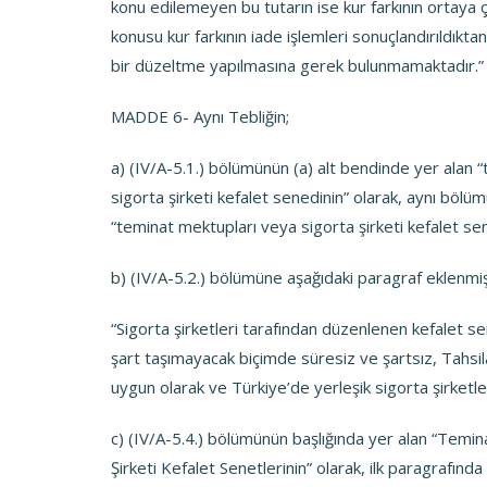
konu edilemeyen bu tutarın ise kur farkının ortaya
konusu kur farkının iade işlemleri sonuçlandırıldıkt
bir düzeltme yapılmasına gerek bulunmamaktadır.”
MADDE 6- Aynı Tebliğin;
a) (IV/A-5.1.) bölümünün (a) alt bendinde yer ala
sigorta şirketi kefalet senedinin” olarak, aynı bölü
“teminat mektupları veya sigorta şirketi kefalet senet
b) (IV/A-5.2.) bölümüne aşağıdaki paragraf eklenmiş
“Sigorta şirketleri tarafından düzenlenen kefalet sen
şart taşımayacak biçimde süresiz ve şartsız, Tahsil
uygun olarak ve Türkiye’de yerleşik sigorta şirketl
c) (IV/A-5.4.) bölümünün başlığında yer alan “Temin
Şirketi Kefalet Senetlerinin” olarak, ilk paragrafın