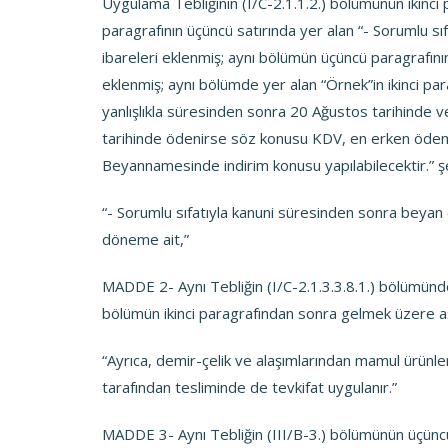
Uygulama Tebliğinin (I/C-2.1.1.2.) bölümünün ikinci p
paragrafının üçüncü satırında yer alan “- Sorumlu s
ibareleri eklenmiş; aynı bölümün üçüncü paragrafını
eklenmiş; aynı bölümde yer alan “Örnek”in ikinci p
yanlışlıkla süresinden sonra 20 Ağustos tarihinde ve
tarihinde ödenirse söz konusu KDV, en erken ödemen
Beyannamesinde indirim konusu yapılabilecektir.” şek
“- Sorumlu sıfatıyla kanuni süresinden sonra beyan e
döneme ait,”
MADDE 2- Aynı Tebliğin (I/C-2.1.3.3.8.1.) bölümünde 
bölümün ikinci paragrafından sonra gelmek üzere aş
“Ayrıca, demir-çelik ve alaşımlarından mamul ürünler
tarafından tesliminde de tevkifat uygulanır.”
MADDE 3- Aynı Tebliğin (III/B-3.) bölümünün üçünc