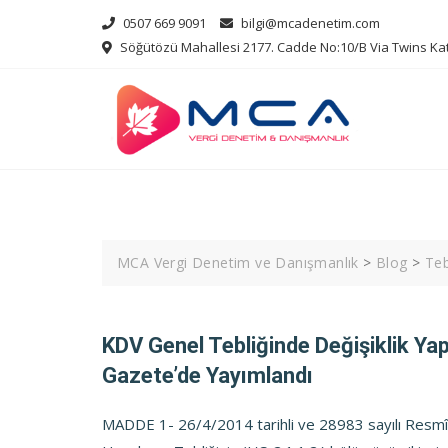
Skip
0507 669 9091
bilgi@mcadenetim.com
to
Söğütözü Mahallesi 2177. Cadde No:10/B Via Twins Ka
content
MCA Vergi Denetim ve Danışmanlık
>
Blog
>
Teb
KDV Genel Tebliğinde Değişiklik Ya
Gazete’de Yayımlandı
MADDE 1- 26/4/2014 tarihli ve 28983 sayılı Resm